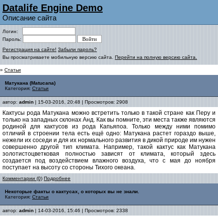
Datalife Engine Demo
Описание сайта
Логин:
Пароль:
Регистрация на сайте!
Забыли пароль?
Вы просматриваете мобильную версию сайта.
Перейти на полную версию сайта.
»
Статьи
Матукана (Matucana)
Категория:
Статьи
автор:
admin
| 15-03-2016, 20:48 | Просмотров: 2908
Кактусы рода Матукана можно встретить только в такой стране как Перу и
только на западных склонах Анд. Как вы помните, эти места также являются
родиной для кактусов из рода Капьяпоа. Только между ними помимо
отличий в строении тела есть ещё одно: Матукана растет гораздо выше,
нежели их соседи и для их нормального развития в дикой природе им нужен
совершенно другой тип климата. Например, такой кактус как Матукана
золотистоцветковая полностью зависят от климата, который здесь
создается под воздействием влажного воздуха, что с мая до ноября
поступает на высоту со стороны Тихого океана.
Комментарии (0)
Подробнее
Некоторые факты о кактусах, о которых вы не знали.
Категория:
Статьи
автор:
admin
| 14-03-2016, 15:46 | Просмотров: 2338