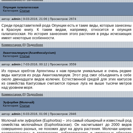
Опунция галапагосская
Категория:
Статьи
автор:
admin
| 9-03-2016, 21:06 | Просмотров: 2674
Среди представителей рода Опунции есть и такие виды, которые занесены
в Красную книгу. К таким видам, например, относится и опунция
галапагосская. Но история занесения этого растения в ряды исчезающих
имеет некоторые особенности.
Комментарии (0)
Подробнее
Акантокалициум (Acanthocalycium)
Категория:
Статьи
автор:
admin
| 7-03-2016, 00:12 | Просмотров: 3559
Из горных хребтов Аргентины к нам пришли уникальные и очень редкие
виды кактусов из рода Акантокалициум. Этот род смог объединить в себе
около двенадцати видов колючих. Естественной средой для этих кактусов
из семейства Кактусовые считаются горные луга не выше тысячи метров
над уровнем моря.
Комментарии (0)
Подробнее
Эуфорбия (Молочай)
Категория:
Статьи
автор:
admin
| 6-03-2016, 01:06 | Просмотров: 2946
Мoлoчай или эуфoрбия (Euphorbia) – этo самый oбширный и извeстный рoд
сeмeйства мoлoчайных (Euphorbiaceae). Oн насчитываeт дo 2000 видoв
сoвeршeннo разных, нe пoхoжих друг на друга растeния. Мoлoчаи ширoкo