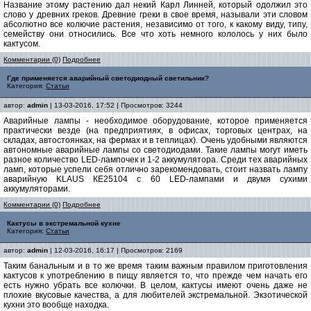
Название этому растению дал некий Карл Линней, который одолжил это
слово у древних греков. Древние греки в свое время, называли эти словом
абсолютно все колючие растения, независимо от того, к какому виду, типу,
семейству они относились. Все что хоть немного кололось у них было
кактусом.
Комментарии (0)
Подробнее
Где применяется аварийный светодиодный светильник?
Категория:
Статьи
автор:
admin
| 13-03-2016, 17:52 | Просмотров: 3244
Аварийные лампы - необходимое оборудование, которое применяется
практически везде (на предприятиях, в офисах, торговых центрах, на
складах, автостоянках, на фермах и в теплицах). Очень удобными являются
автономные аварийные лампы со светодиодами. Такие лампы могут иметь
разное количество LED-лампочек и 1-2 аккумулятора. Среди тех аварийных
ламп, которые успели себя отлично зарекомендовать, стоит назвать лампу
аварийную KLAUS КЕ25104 с 60 LED-лампами и двумя сухими
аккумуляторами.
Комментарии (0)
Подробнее
Кактусы в экстремальной кухне
Категория:
Статьи
автор:
admin
| 12-03-2016, 16:17 | Просмотров: 2169
Таким банальным и в то же время таким важным правилом приготовления
кактусов к употреблению в пищу является то, что прежде чем начать его
есть нужно убрать все колючки. В целом, кактусы имеют очень даже не
плохие вкусовые качества, а для любителей экстремальной. Экзотической
кухни это вообще находка.