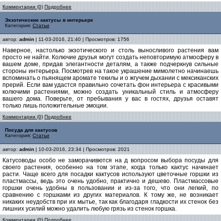
Комментарии (0)
Подробнее
Экзотические кактусы в интерьере
Категория:
Статьи
автор:
admin
| 11-03-2016, 21:40 | Просмотров: 1756
Наверное, настолько экзотического и столь выносливого растения вам
просто не найти. Колючие друзья могут создать неповторимую атмосферу в
вашем доме, придав элегантности деталям, а также подчеркнув сильные
стороны интерьера. Посмотрев на такое украшение мимолетно начинаешь
вспоминать о пьянящем аромате текилы и о жгучем дыхании с мексиканских
прерий. Если вам удастся правильно сочетать фон интерьера с красивыми
колючими растениями, можно создать уникальный стиль и атмосферу
вашего дома. Поверьте, от пребывания у вас в гостях, друзья оставят
только лишь положительные эмоции.
Комментарии (0)
Подробнее
Посуда для кактусов
Категория:
Статьи
автор:
admin
| 10-03-2016, 23:34 | Просмотров: 2021
Катусоводы особо не заморачивются на д вопросом выбора посуды для
своего растения, особенно на том этапе, когда только кактус начинает
расти. Чаще всего для посадки кактусов используют цветочные горшки из
пластмассы, ведь это очень удобно, практично и дешево. Пластмассовые
горшки очень удобны в пользовании и из-за того, что они легкий, по
сравнению с горшками из других материалов. К тому же, не возникает
никаких неудобств при их мытье, так как благодаря гладкости их стенок без
лишних усилий можно удалить любую грязь из стенок горшка.
Комментарии (0)
Подробнее