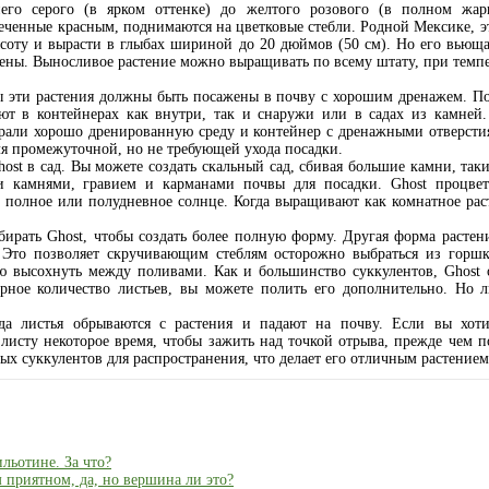
него серого (в ярком оттенке) до желтого розового (в полном жар
меченные красным, поднимаются на цветковые стебли. Родной Мексике, э
высоту и вырасти в глыбах шириной до 20 дюймов (50 см). Но его вьюща
ены. Выносливое растение можно выращивать по всему штату, при темпера
 эти растения должны быть посажены в почву с хорошим дренажем. По
ают в контейнерах как внутри, так и снаружи или в садах из камней
брали хорошо дренированную среду и контейнер с дренажными отверсти
я промежуточной, но не требующей ухода посадки.
st в сад. Вы можете создать скальный сад, сбивая большие камни, таки
 камнями, гравием и карманами почвы для посадки. Ghost процвета
т полное или полудневное солнце. Когда выращивают как комнатное раст
ирать Ghost, чтобы создать более полную форму. Другая форма растения
. Это позволяет скручивающим стеблям осторожно выбраться из горшка
ю высохнуть между поливами. Как и большинство суккулентов, Ghost 
ерное количество листьев, вы можете полить его дополнительно. Но л
огда листья обрываются с растения и падают на почву. Если вы хот
листу некоторое время, чтобы зажить над точкой отрыва, прежде чем п
тых суккулентов для распространения, что делает его отличным растением
льотине. За что?
 приятном, да, но вершина ли это?