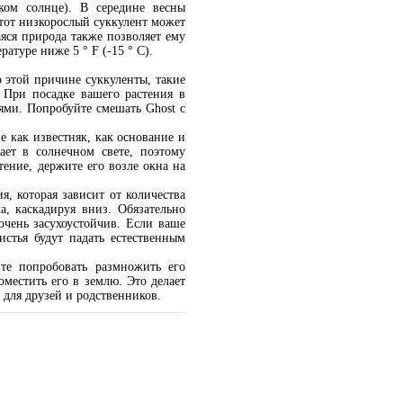
ком солнце). В середине весны
тот низкорослый суккулент может
яся природа также позволяет ему
туре ниже 5 ° F (-15 ° C).
 этой причине суккуленты, такие
. При посадке вашего растения в
ями. Попробуйте смешать Ghost с
е как известняк, как основание и
ет в солнечном свете, поэтому
ение, держите его возле окна на
, которая зависит от количества
, каскадируя вниз. Обязательно
очень засухоустойчив. Если ваше
истья будут падать естественным
ите попробовать размножить его
оместить его в землю. Это делает
 для друзей и родственников.