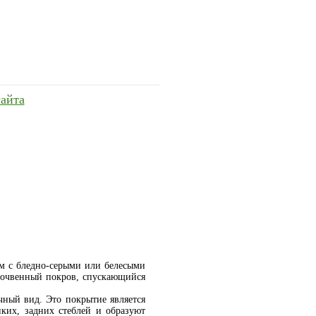
сайта
том с бледно-серыми или белесыми
 почвенный покров, спускающийся
чный вид. Это покрытие является
ких, задних стеблей и образуют