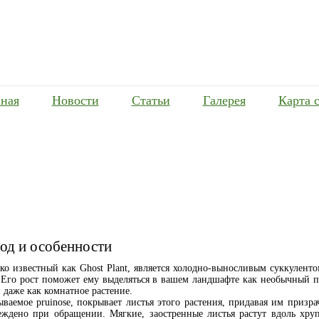
вная
Новости
Статьи
Галерея
Карта 
ход и особенности
око известный как Ghost Plant, является холодно-выносливым суккулен
. Его рост поможет ему выделяться в вашем ландшафте как необычный
 даже как комнатное растение.
ваемое pruinose, покрывает листья этого растения, придавая им призра
ждено при обращении. Мягкие, заостренные листья растут вдоль хруп