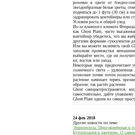
розочки в цвете от бледно-си
звездообразные белые цветы, от
подняться до 1 фута (30 см) в 
задрапировать контейнеры или ст
Условия роста и общий уход
Из-за влажного климата Флориды
как Ghost Plant, часто высажив
контейнер убедитесь, что вы вы
другими формами суккулентов дл
Или вы можете включить свой Gho
заполняя промежутки меньшими
выбирайте место, где он получи
юг, восток или запад.
Некоторые люди предпочитают уб
солнечного света – удлиненная
позвольте почве почти полность
растение начинает терять чрезм
образом; так растёт растение.
Ghost самораспространяется, к
самостоятельно, дайте упавшему 
Ghost Plant одним из самых прос
24 фев 2018
Другие новости по теме:
Эхинопсисы. Приговорённые к ги
Бутонизация и цветение. О самом