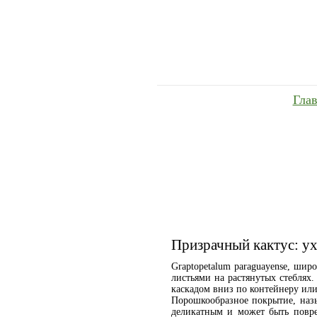
Гла
Призрачный кактус: у
Graptopetalum paraguayense, шир
листьями на растянутых стеблях
каскадом вниз по контейнеру или
Порошкообразное покрытие, назы
деликатным и может быть повре