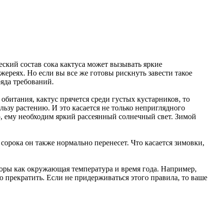
еский состав сока кактуса может вызывать яркие
жереях. Но если вы все же готовы рискнуть завести такое
яда требований.
обитания, кактус прячется среди густых кустарников, то
льзу растению. И это касается не только неприглядного
но, ему необходим яркий рассеянный солнечный свет. Зимой
орока он также нормально перенесет. Что касается зимовки,
торы как окружающая температура и время года. Например,
ю прекратить. Если не придерживаться этого правила, то ваше