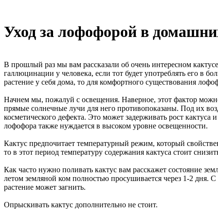
Уход за лофофорой в домашни
В прошлый раз мы вам рассказали об очень интересном кактусе
галлюцинации у человека, если тот будет употреблять его в бо
растение у себя дома, то для комфортного существования лофо
Начнем мы, пожалуй с освещения. Наверное, этот фактор можно 
прямые солнечные лучи для него противопоказаны. Под их возд
косметического дефекта. Это может задерживать рост кактуса и
лофофора также нуждается в высоком уровне освещенности.
Кактус предпочитает температурный режим, который свойствен
то в этот период температуру содержания кактуса стоит снизит
Как часто нужно поливать кактус вам расскажет состояние зем
летом земляной ком полностью просушивается через 1-2 дня. С 
растение может загнить.
Опрыскивать кактус дополнительно не стоит.