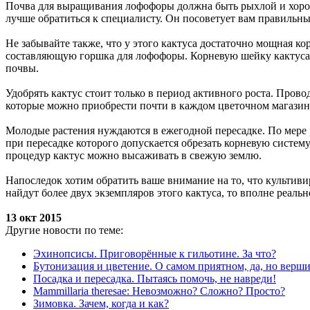
Почва для выращивания лофофоры должна быть рыхлой и хорошо
лучше обратиться к специалисту. Он посоветует вам правильны
Не забывайте также, что у этого кактуса достаточно мощная ко
составляющую горшка для лофофоры. Корневую шейку кактуса 
почвы.
Удобрять кактус стоит только в период активного роста. Прово
которые можно приобрести почти в каждом цветочном магазин
Молодые растения нуждаются в ежегодной пересадке. По мере р
при пересадке которого допускается обрезать корневую систем
процедур кактус можно высаживать в свежую землю.
Напоследок хотим обратить ваше внимание на то, что культиви
найдут более двух экземпляров этого кактуса, то вполне реальн
13 окт 2015
Другие новости по теме:
Эхинопсисы. Приговорённые к гильотине. За что?
Бутонизация и цветение. О самом приятном, да, но верши
Посадка и пересадка. Пытаясь помочь, не навреди!
Mammillaria theresae: Невозможно? Сложно? Просто?
Зимовка. Зачем, когда и как?