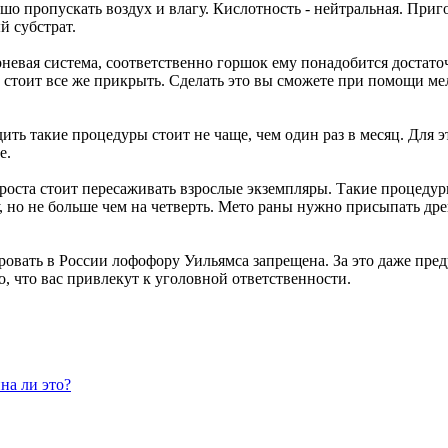
 пропускать воздух и влагу. Кислотность - нейтральная. Приго
й субстрат.
рневая система, соответственно горшок ему понадобится достато
стоит все же прикрыть. Сделать это вы сможете при помощи ме
дить такие процедуры стоит не чаще, чем один раз в месяц. Для
е.
оста стоит пересаживать взрослые экземпляры. Такие процедуры
у, но не больше чем на четверть. Мето раны нужно присыпать др
ровать в России лофофору Уильямса запрещена. За это даже пре
о, что вас привлекут к уголовной ответственности.
на ли это?