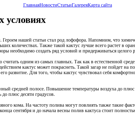
Главная
Новости
Статьи
Галерея
Карта сайта
х условиях
. Героем нашей статьи стал род лофофора. Напомним, что химич
льших количествах. Также такой кактус лучше всего растет в оран
форы необходимо создать ряд условий и придерживаться целого р
считать одним из самых главных. Так как в естественной среде 
ействием кактус может покраснеть. Такой загар не пойдет на по
 его развитие. Для того, чтобы кактус чувствовал себя комфорт
ный средней полосе. Повышение температуры воздуха до плюс с
ь до плюс десяти градусов.
ляного кома. На частоту полива могут повлиять также такие фак
конца сентября и до начала весны полив кактуса стоит полность