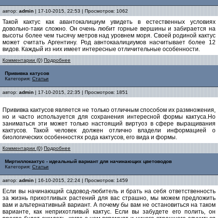
автор:
admin
| 17-10-2015, 22:53 | Просмотров: 1062
Такой кактус как авантокалициум увидеть в естественных условиях
довольно-таки сложно. Он очень любит горные вершины и забирается на
высоты более чем тысячу метров над уровнем моря. Своей родиной кактус
может считать Аргентину. Род авнтокаалициумов насчитывает более 12
видов. Каждый из них имеет интересные отличительные особенности.
Комментарии (0)
Подробнее
Прививка катусов
Категория:
Статьи
автор:
admin
| 17-10-2015, 22:35 | Просмотров: 1851
Прививка кактусов является не только отличным способом их размножения,
но и часто используется для сохранения интересной формы кактуса.Но
заниматься эти может только настоящий виртуоз в сфере выращивания
кактусов. Такой человек должен отлично владели информацией о
биологических особенностях рода кактусов, его вида и формы.
Комментарии (0)
Подробнее
Миртиллокактус - идеальный вариант для начинающих цветоводов
Категория:
Статьи
автор:
admin
| 16-10-2015, 22:24 | Просмотров: 1459
Если вы начинающий садовод-любитель и брать на себя ответственность
за жизнь прихотливых растений для вас страшно, мы можем предложить
вам и альтернативный вариант. А почему бы вам не остановиться на таком
варианте, как неприхотливый кактус. Если вы забудете его полить, он