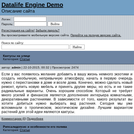
Datalife Engine Demo
Описание сайта
Логин:
Пароль:
Регистрация на сайте!
Забыли пароль?
Вы просматриваете мобильную версию сайта.
Перейти на полную версию сайта.
Поиск по сайту:
Кактусы на улице
Категория:
Статьи
автор:
admin
| 22-10-2015, 00:32 | Просмотров: 2474
Если у вас появилось желание добавить в вашу жизнь немного экзотики и
создать необычную, непривычную атмосферу, начать в первую очередь
нужно с перестановки в доме и возле дома. Конечно, можно сделать новый
ремонт, купить новую мебель и принять другие меры, но есть и не такие
радикальные варианты. Очень хорошим способом. Который не требует
много усилий и финансов является дополнение интерьера комнатными,
декоративными растениями. В зависимости от того, какого результат вы
хотите добиться нужно выбирать вид растения. Сегодня мы уже
вспоминали о тропическом, экзотическом дизайне. Лучшим вариантом
растений для этой идеи являются кактусы.
Комментарии (0)
Подробнее
Рипсалидопсис и особенности его полива
Категория:
Статьи