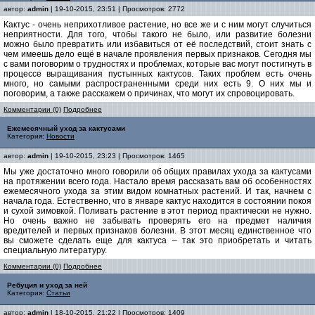
автор:
admin
| 19-10-2015, 23:51 | Просмотров: 2772
Кактус - очень неприхотливое растение, но все же и с ним могут случиться
неприятности. Для того, чтобы такого не было, или развитие болезни
можно было превратить или избавиться от её последствий, стоит знать с
чем имеешь дело ещё в начале проявления первых признаков. Сегодня мы
с вами поговорим о трудностях и проблемах, которые вас могут постигнуть в
процессе выращивания пустынных кактусов. Таких проблем есть очень
много, но самыми распространенными среди них есть 9. О них мы и
поговорим, а также расскажем о причинах, что могут их спровоцировать.
Комментарии (0)
Подробнее
Ежемесячный уход за кактусами
Категория:
Новости
автор:
admin
| 19-10-2015, 23:23 | Просмотров: 1465
Мы уже достаточно много говорили об общих правилах ухода за кактусами
на протяжении всего года. Настало время рассказать вам об особенностях
ежемесячного ухода за этим видом комнатных растений. И так, начнем с
начала года. Естественно, что в январе кактус находится в состоянии покоя
и сухой зимовкой. Поливать растение в этот период практически не нужно.
Но очень важно не забывать проверять его на предмет наличия
вредителей и первых признаков болезни. В этот месяц единственное что
вы сможете сделать еще для кактуса – так это приобретать и читать
специальную литературу.
Комментарии (0)
Подробнее
Ребуция и уход за ней
Категория:
Статьи
автор:
admin
| 18-10-2015, 21:22 | Просмотров: 1409