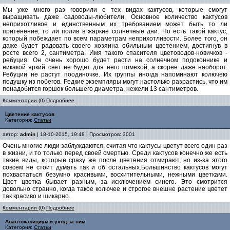
Мы уже много раз говорили о тех видах кактусов, которые смогут
выращивать даже садоводы-любители. Основное количество кактусов
неприхотливое и единственным их требованием может быть то ли
притенение, то ли полив в жаркие солнечные дни. Но есть такой кактус,
который побеждает по всем параметрам неприхотливости. Более того, он
даже будет радовать своего хозяина обильным цветением, достигнув в
росте всего 2, сантиметра. Имя такого спасителя цветоводов-новичков -
ребуция. Он очень хорошо будет расти на солнечном подоконнике и
никакой яркий свет не будет для него помехой, а скорее даже наоборот.
Ребуции не растут поодиночке. Их группы иногда напоминают колючею
подушку из побегов. Редкие экземпляры могут настолько разрастись, что им
понадобится горшок большего диаметра, нежели 13 сантиметров.
Комментарии (0)
Подробнее
Цветение кактусов
Категория:
Статьи
автор:
admin
| 18-10-2015, 19:48 | Просмотров: 3001
Очень многие люди заблуждаются, считая что кактусы цветут всего один раз
в жизни, и то только перед своей смертью. Среди кактусов конечно же есть
такие виды, которые сразу же после цветения отмирают, но из-за этого
совсем не стоит думать так и об остальных.Большинство кактусов могут
похвастаться безумно красивыми, восхитительными, нежными цветками.
Цвет цветка бывает разным, за исключением синего. Это смотрится
довольно странно, когда такое колючее и строгое внешне растение цветет
так красиво и шикарно.
Комментарии (0)
Подробнее
Авантокалициум и уход за ним
Категория:
Статьи