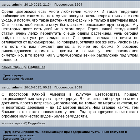
автор:
admin
| 20-10-2015, 21:54 | Просмотров: 1264
Среди цветоводов есть много любителей колючих. И такая тенденция
наблюдается совсем не потому что кактусы очень неприхотливы в своем
уходе, а потому, что такие растения прекрасны не только в цветущем виде.
Они - очень необычные и могут быть совсем непохожими друг на друга. А у
некоторых даже есть двойник в этом мире. Героя нашей сегодняшней
статьи очень легко перепутать с ещё одним растением. Речь сегодня
пойдет о кактусе рипсалидопсисе. С первого взгляда он ничем не
отличается от шлюмбергеры. Но поверьте, отличия все же есть. Распознать
кто есть кто вам поможет цветок, а точнее его форма. У розового
рипсалидопсиса ароматные цветки и венчик у него расположен
симетрично, в то время, как у шлюмбергеры венчик расположен под углом,
скошено.
Комментарии (0)
Подробнее
Трихоцереус
Категория:
Новости
автор:
admin
| 20-10-2015, 00:23 | Просмотров: 2698
С просторов Южной Америки в культуру цветоводства пришел
потрясающий вид кактусов - трихоцереус. В естественной среде он может
достигать просто потрясающих размеров, не только по мерках кактусов, но
и некоторых деревьев - до 12 метров высоты.Чем старше кактус, тем
больше веток стает появляться у него. Род трихоцреусов насчитывает
огромное количество видов - более семидесяти.
Комментарии (0)
Подробнее
Трудности и проблемы, возникающие при содержании пустынных кактусов в
домашних условиях
Категория:
Статьи