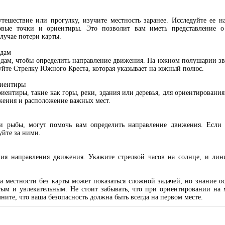
утешествие или прогулку, изучите местность заранее. Исследуйте ее на
ковые точки и ориентиры. Это позволит вам иметь представление о 
лучае потери карты.
здам
здам, чтобы определить направление движения. На южном полушарии зв
уйте Стрелку Южного Креста, которая указывает на южный полюс.
риентиры
иентиры, такие как горы, реки, здания или деревья, для ориентировани
жения и расположение важных мест.
и рыбы, могут помочь вам определить направление движения. Если 
уйте за ними.
ния направления движения. Укажите стрелкой часов на солнце, и ли
а местности без карты может показаться сложной задачей, но знание 
стым и увлекательным. Не стоит забывать, что при ориентировании на 
ните, что ваша безопасность должна быть всегда на первом месте.