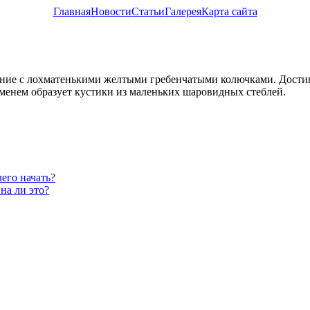
Главная
Новости
Статьи
Галерея
Карта сайта
растение с лохматенькими желтыми гребенчатыми колючками. Дости
менем образует кустики из маленьких шаровидных стеблей.
чего начать?
на ли это?