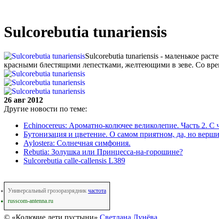
Sulcorebutia tunariensis
Sulcorebutia tunariensis - маленькое 
красными блестящими лепестками, желтеющими в зеве. Со вре
26 авг 2012
Другие новости по теме:
Echinocereus: Ароматно-колючее великолепие. Часть 2. С 
Бутонизация и цветение. О самом приятном, да, но верши
Aylostera: Солнечная симфония.
Rebutia: Золушка или Принцесса-на-горошине?
Sulcorebutia calle-callensis L389
Универсальный грозоразрядник
частота
russcom-antenna.ru
© «Колючие дети пустыни»
Светлана Лунёва